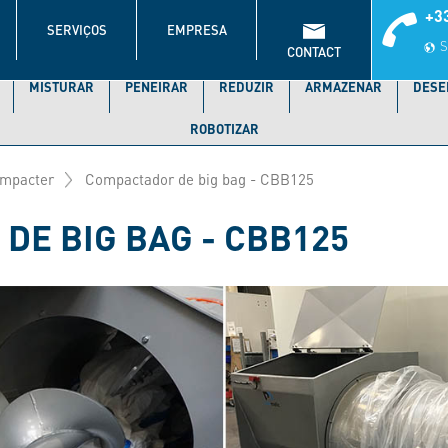
+33
SERVIÇOS
EMPRESA
S
CONTACT
MISTURAR
PENEIRAR
REDUZIR
ARMAZENAR
DESE
ROBOTIZAR
mpacter
Compactador de big bag - CBB125
DE BIG BAG - CBB125