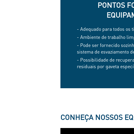
PONTOS F
EQUIPA
- Adequado para todos os t
- Ambiente de trabalho li
- Pode ser fornecido sozin
sistema de esvaziamento d
- Possibilidade de recupera
residuais por gaveta especí
CONHEÇA NOSSOS EQ