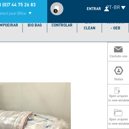
Compte
 (0)7 44 75 26 83
PT-BR
utilisateur
ENTRAR
0
elect your Office
EASY
CONFINAR
MPOEIRAR
BIG BAG
CONTROLAR
CLEAN
- OEB
Contate-nos
Testes
Open arquivo
in new window
Open arquivo
in new window