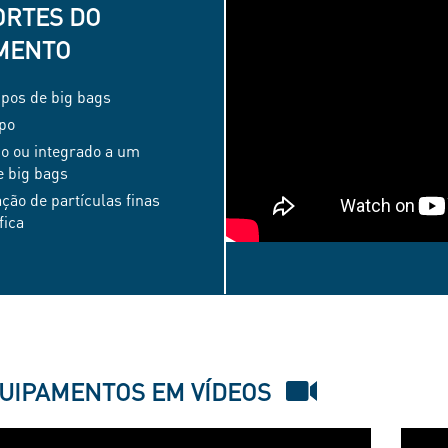
ORTES DO
MENTO
ipos de big bags
mpo
ho ou integrado a um
e big bags
ção de partículas finas
fica
COMPACTEUR
DE
BIG
BAGS
UIPAMENTOS EM VÍDEOS