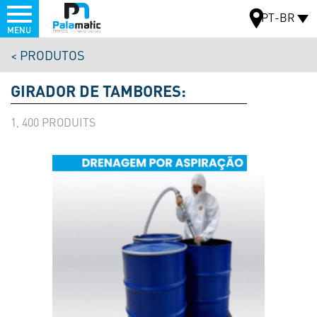
Menu
PT-BR
MENU
Pular
PRODUTOS
para
MAPA
o
GIRADOR DE TAMBORES:
conteúdo
principal
1, 400