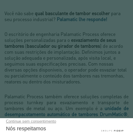
Você não sabe
qual basculante de tambor escolher
para
seu processo industrial?
Palamatic lhe responde!
O escritório de engenharia Palamatic Process oferece
soluções personalizadas para o
esvaziamento de seus
tambores
(
basculador ou girador de tambores
) de acordo
com suas restrições de implantação. Definimos juntos a
solução adequada e personalizada, após visita local, e
seguimos suas especificações precisas. Com nossas
diversas opções disponíveis, o operador pode esvaziar total
ou parcialmente o conteúdo dos tambores nas tremonhas,
reatores ou dentro dos misturadores.
Palamatic Process também oferece soluções completas de
processo turnkey para esvaziamento e transporte de
tambores de metal ou aço. Um exemplo é a
unidade de
desempacotamento automático de tambores DrumMatic®
,
equipada com um basculante de fácil manuseio e um robô
de 5 eixos. Esta linha de processo garante ótima segurança
ao operador, uma capacidade que varia de 15 tambores/h a