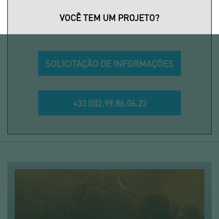
VOCÊ TEM UM PROJETO?
SOLICITAÇÃO DE INFORMAÇÕES
+33 (0)2.99.86.06.22