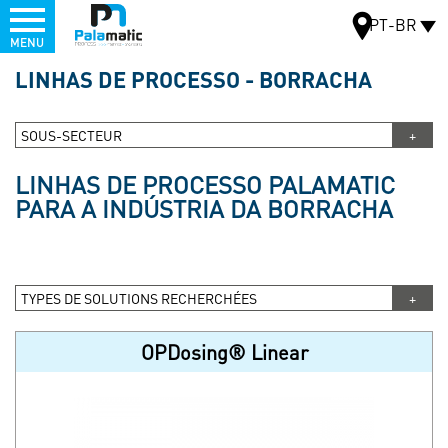
Menu
PT-BR
MENU
Pular
LINHAS DE PROCESSO - BORRACHA
para
MAPA
o
conteúdo
SOUS-SECTEUR
principal
LINHAS DE PROCESSO PALAMATIC
PARA A INDÚSTRIA DA BORRACHA
TYPES DE SOLUTIONS RECHERCHÉES
OPDosing® Linear