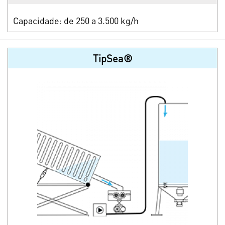
Capacidade: de 250 a 3.500 kg/h
TipSea®