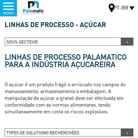
Menu
PT-BR
MENU
Pular
LINHAS DE PROCESSO - AÇÚCAR
para
MAPA
o
conteúdo
SOUS-SECTEUR
principal
LINHAS DE PROCESSO PALAMATICO
PARA A INDÚSTRIA AÇUCAREIRA
O açúcar é um produto frágil e arriscado nos campos do
manuseamento, armazenamento e embalagem. A
manipulação de açúcar a granel deve ser efectuada em
conformidade com as normas alimentares, tendo
simultaneamente em conta os riscos explosivos.
TYPES DE SOLUTIONS RECHERCHÉES