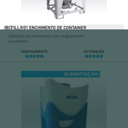
IBCFILL®01 ENCHIMENTO DE CONTAINER
Cabeçote de enchimento com acoplamento
automático
CONFINAMENTO
AUTOMAÇÃO