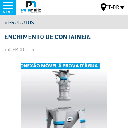
Menu
PT-BR
MENU
Pular
PRODUTOS
para
MAPA
o
ENCHIMENTO DE CONTAINER:
conteúdo
principal
750