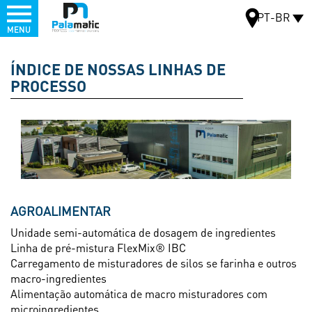
Menu
PT-BR
MENU
Pular
para
ÍNDICE DE NOSSAS LINHAS DE
MAPA
o
PROCESSO
conteúdo
principal
VENHA
AGROALIMENTAR
TESTAR
NOSSOS
Unidade semi-automática de dosagem de ingredientes
EQUIPAMENTOS
Linha de pré-mistura FlexMix® IBC
EM
NOSSA
Carregamento de misturadores de silos se farinha e outros
ESTAÇÃO
macro-ingredientes
DE
TESTES
Alimentação automática de macro misturadores com
microingredientes