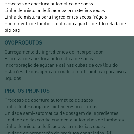
Processo de abertura automática de sacos
Linha de mistura dedicada para materiais secos
Linha de mistura para ingredientes secos frágeis
Enchimento de tambor confinado a partir de 1 tonelada de
big bag
OVOPRODUTOS
Carregamento de ingredientes do incorporador
Processo de abertura automática de sacos
Incorporação de açúcar e sal nas cubas de ovo líquido
Estações de dosagem automática multi-additivo para ovos
líquidos
PRATOS PRONTOS
Processo de abertura automática de sacos
Linha de descarga de contêineres marítimos
Unidade semi-automática de dosagem de ingredientes
Unidade de descondicionamento automático de tambores
Linha de mistura dedicada para materiais secos
Unidade de preparação de produtos congelados IQF