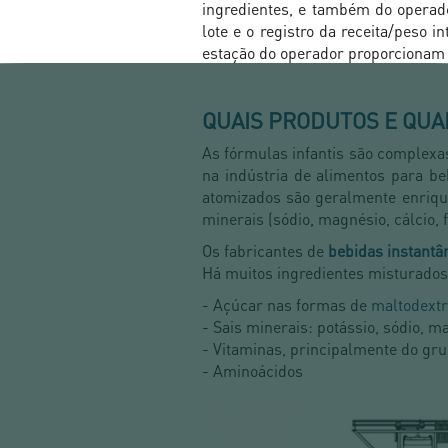
ingredientes, e também do operado
lote e o registro da receita/peso 
estação do operador proporcionam 
QUAIS PRODUTOS E QUA
As fórmulas infantis são complexa
na indústria de alimentos para b
atomizados são geralmente enriquec
minerais (sódio, magnésio, cálcio, f
Os fabricantes de
bebidas instantâ
Há muitos ingredientes misturados
- Açúcar nas formas de
maltodextr
- Sais minerais: potássio, sódio, ma
- Vitaminas, principalmente do gru
- Aminoácidos