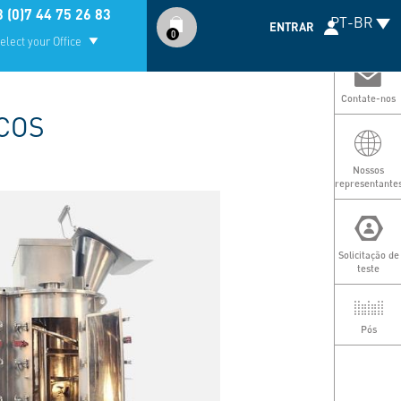
Compte
 (0)7 44 75 26 83
PT-BR
utilisateur
ENTRAR
0
elect your Office
Contate-nos
ECOS
Nossos
representante
Solicitação de
teste
Pós