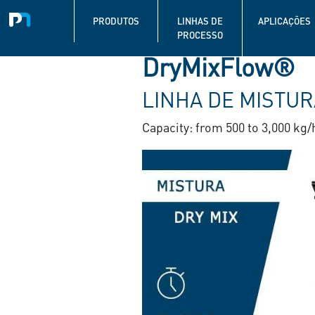
Navigation
principale
PRODUTOS
LINHAS DE
APLICAÇÕES
PROCESSO
Pular
DryMixFlow®
para
o
LINHA DE MISTUR
conteúdo
principal
Capacity: from 500 to 3,000 kg/