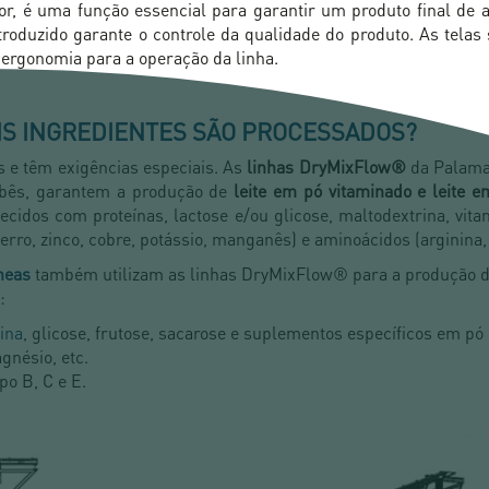
r, é uma função essencial para garantir um produto final de al
introduzido garante o controle da qualidade do produto. As telas
ergonomia para a operação da linha.
IS INGREDIENTES SÃO PROCESSADOS?
s e têm exigências especiais. As
linhas DryMixFlow®
da Palamat
ebês, garantem a produção de
leite em pó vitaminado e leite 
idos com proteínas, lactose e/ou glicose, maltodextrina, vitam
erro, zinco, cobre, potássio, manganês) e aminoácidos (arginina, h
neas
também utilizam as linhas DryMixFlow® para a produção d
:
ina
, glicose, frutose, sacarose e suplementos específicos em pó
gnésio, etc.
po B, C e E.