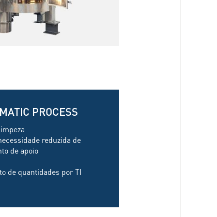
AMATIC PROCESS
 limpeza
necessidade reduzida de
to de apoio
o de quantidades por TI