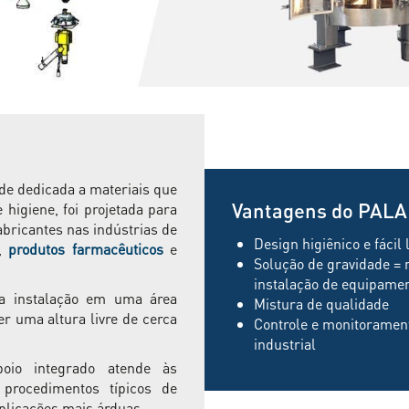
de dedicada a materiais que
Vantagens do PAL
 higiene, foi projetada para
bricantes nas indústrias de
Design higiênico e fácil
,
produtos farmacêuticos
e
Solução de gravidade = 
instalação de equipamen
 a instalação em uma área
Mistura de qualidade
er uma altura livre de cerca
Controle e monitorament
industrial
oio integrado atende às
 procedimentos típicos de
plicações mais árduas.