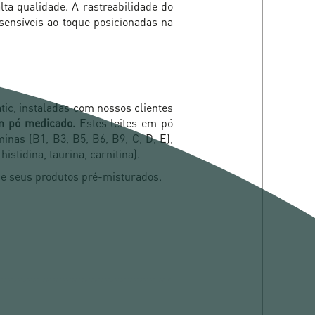
ta qualidade. A rastreabilidade do
 sensíveis ao toque posicionadas na
ic, instaladas com nossos clientes
em pó medicado.
Estes leites em pó
inas (B1, B3, B5, B6, B9, C, D, E),
istidina, taurina, carnitina).
e seus produtos pré-misturados.