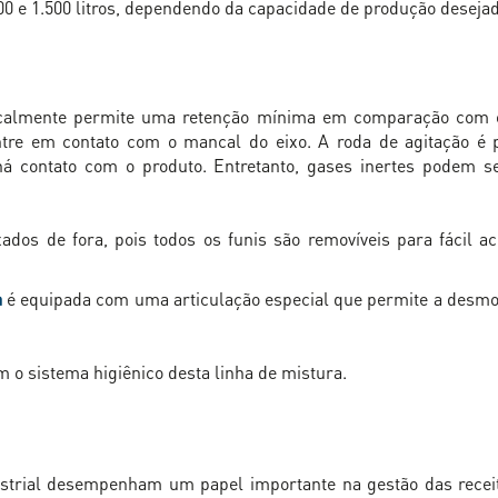
00 e 1.500 litros, dependendo da capacidade de produção desejad
icalmente permite uma retenção mínima em comparação com o
re em contato com o mancal do eixo. A roda de agitação é 
há contato com o produto. Entretanto, gases inertes podem ser
ados de fora, pois todos os funis são removíveis para fácil a
a
é equipada com uma articulação especial que permite a desm
o sistema higiênico desta linha de mistura.
trial desempenham um papel importante na gestão das receita