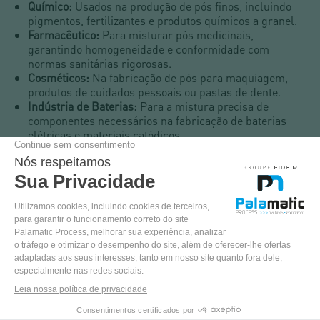
Químico:
Usados na produção de pós finos, incluindo
pigmentos, fertilizantes e produtos químicos a granel.
Farmacêutico:
Para misturar pós medicinais,
garantindo homogeneidade e conformidade com
normas sanitárias rigorosas.
Cosméticos:
Na fabricação de pós para maquiagem,
produtos de cuidados pessoais ou pastas de dente.
Indústria de Baterias:
Para a mistura precisa de
componentes necessários na fabricação de baterias
elétricas e materiais catódicos.
As soluções da Palamatic Process são projetadas para
atender às necessidades específicas de cada setor,
oferecendo equipamentos de alto desempenho que
cumprem com os padrões de qualidade e segurança.
VENHA
TESTAR