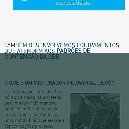
especialistas
TAMBÉM DESENVOLVEMOS EQUIPAMENTOS
QUE ATENDEM AOS
PADRÕES DE
CONTENÇÃO DA OEB
O QUE É UM MISTURADOR INDUSTRIAL DE PÓ?
Um misturador industrial de
pó é uma máquina projetada
para misturar de maneira
uniforme diferentes pós ou
granulados, resultando em
um produto final que atende a
especificações precisas.