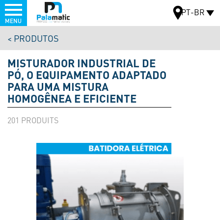
Menu
PT-BR
MENU
Pular
PRODUTOS
para
MAPA
o
MISTURADOR INDUSTRIAL DE
conteúdo
PÓ, O EQUIPAMENTO ADAPTADO
principal
PARA UMA MISTURA
HOMOGÊNEA E EFICIENTE
201