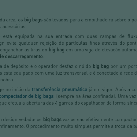
 da área, os
big bags
são levados para a empilhadeira sobre o pa
 acessórios.
S
está equipada na sua entrada com duas rampas de fluxo
ign evita qualquer rejeição de partículas finas através do p
enganchar as tiras do
big bag
em uma viga de elevação automá
de descarregamento
.
a de depósito e o operador desfaz o nó do
big bag
por um port
s está equipado com uma luz transversal e é conectado à rede d
anobra.
e no início da
transferência pneumática
já em vigor. Após a c
compactador de big bags
(sempre na área confinada). Uma vez
que efetua a abertura das 4 garras do espalhador de forma sín
 design vedado: os
big bags
vazios são efetivamente compactad
nfinamento. O procedimento muito simples permite a troca da 