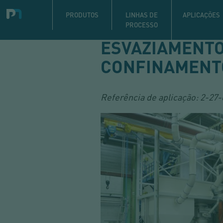
Navigation
principale
PRODUTOS
LINHAS DE
APLICAÇÕES
PROCESSO
Pular
ESVAZIAMENTO
para
o
CONFINAMENTO
conteúdo
principal
Referência de aplicação:
2-27-