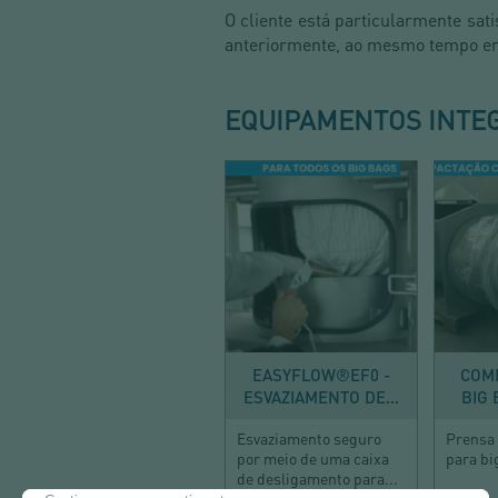
O cliente está particularmente sat
anteriormente, ao mesmo tempo em 
EQUIPAMENTOS INTE
ESVAZIAR
EASYFLOW®EF0 -
COM
ESVAZIAMENTO DE...
BIG 
Esvaziamento seguro
Prensa
por meio de uma caixa
para bi
de desligamento para...