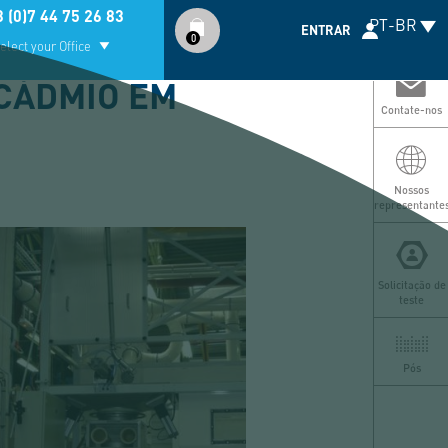
Compte
 (0)7 44 75 26 83
PT-BR
utilisateur
ENTRAR
0
elect your Office
 CÁDMIO EM
Contate-nos
Nossos
representante
Solicitação de
teste
Pós