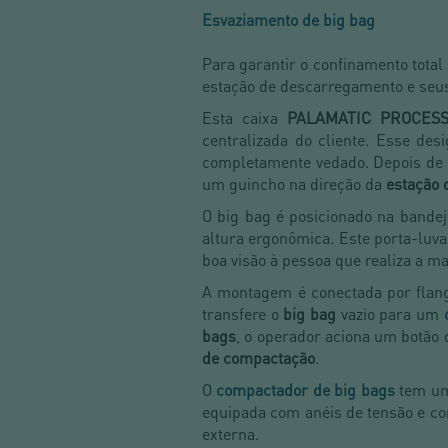
Esvaziamento de big bag
Para garantir o confinamento total
estação de descarregamento e seus
Esta caixa
PALAMATIC PROCES
centralizada do cliente. Esse des
completamente vedado. Depois de 
um guincho na direção da
estação 
O big bag é posicionado na bandej
altura ergonômica. Este porta-luva
boa visão à pessoa que realiza a m
A montagem é conectada por flang
transfere o
big bag
vazio para um
bags
, o operador aciona um botão 
de compactação
.
O
compactador de big bags
tem um
equipada com anéis de tensão e co
externa.