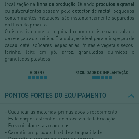
localização na
linha de produção
. Quando
produtos a granel
ou
pulverulentos
passam pelo
detector de metal
, pequenos
contaminantes metálicos são instantaneamente separados
do fluxo do produto.
O dispositivo pode ser equipado com um sistema de válvula
de rejeição automática. É a solução ideal para a inspeção de
cacau, café, açúcares, especiarias, frutas e vegetais secos,
farinha, leite em pó, arroz, granulados químicos e
granulados plásticos.
HIGIENE
FACILIDADE DE IMPLANTAÇÃO
PONTOS FORTES DO EQUIPAMENTO
- Qualificar as matérias-primas após o recebimento
- Evite corpos estranhos no processo de fabricação
- Prevenir danos as máquinas
- Garantir um produto final de alta qualidade
- Detecção e captura no ponto de entrada