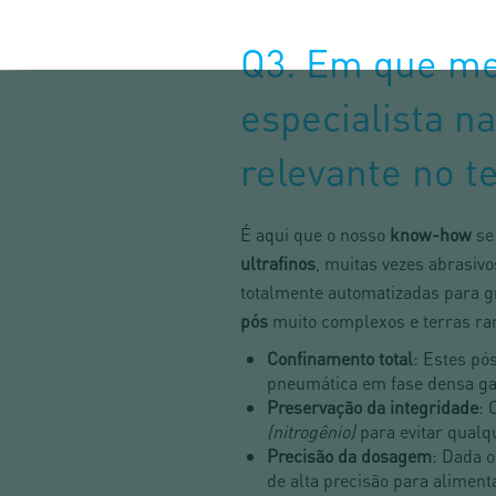
Q3. Em que m
especialista n
relevante no t
É aqui que o nosso
know-how
se
ultrafinos
, muitas vezes abrasiv
totalmente automatizadas para g
pós
muito complexos e terras rar
Confinamento total
: Estes pó
pneumática em fase densa ga
Preservação da integridade
: 
(nitrogênio)
para evitar qualq
Precisão da dosagem
: Dada 
de alta precisão para alimen