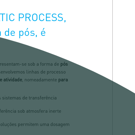
ATIC PROCESS,
 de pós, é
 apresentam-se sob a forma de
pós
senvolvemos linhas de processo
e atividade
, nomeadamente
para
s sistemas de transferência
ferência sob atmosfera inerte
s soluções permitem uma dosagem