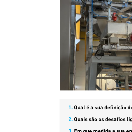
1.
Qual é a sua definição d
2.
Quais são os desafios li
3.
Em que medida a sua em