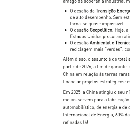
âmago da soberania industrial 
O desafio da
Transição Energé
de alto desempenho. Sem estes
torna-se quase impossível.
O desafio
Geopolítico
: Hoje, 
Estados Unidos procuram ativ
O desafio
Ambiental e Técnic
reciclagem mais "verdes", co
Além disso, o assunto é de total
partir de 2026, a fim de garanti
China em relação às terras rara
financiar projetos estratégicos:
e
Em 2025, a China atingiu o seu ní
metais servem para a fabricação d
automobilístico, de energia e d
Internacional de Energia, 60% da
refinadas lá!