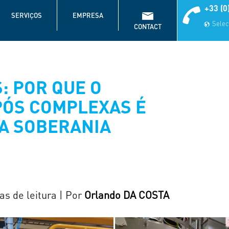
+33 (0
SERVIÇOS
EMPRESA
Select
CONTACT
: POR QUE O
PÓS COMPLEXAS É
DA SOBERANIA
as de leitura
| Por
Orlando DA COSTA