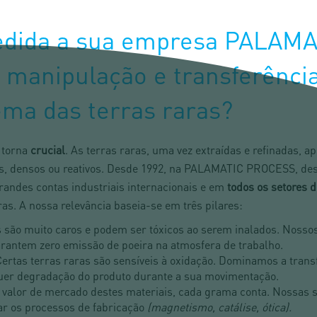
edida a sua empresa PALAM
a manipulação e transferência
ema das terras raras?
 torna
crucial
. As terras raras, uma vez extraídas e refinadas,
os, densos ou reativos. Desde 1992, na PALAMATIC PROCESS, de
randes contas industriais internacionais e em
todos os setores d
as. A nossa relevância baseia-se em três pilares:
s são muito caros e podem ser tóxicos ao serem inalados. Nosso
rantem zero emissão de poeira na atmosfera de trabalho.
Certas terras raras são sensíveis à oxidação. Dominamos a trans
uer degradação do produto durante a sua movimentação.
o valor de mercado destes materiais, cada grama conta. Nossa
tar os processos de fabricação
(magnetismo, catálise, ótica).