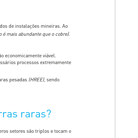
dos de instalações mineiras. Ao
io é mais abundante que o cobre)
.
ão economicamente viável.
cessários processos extremamente
raras pesadas
(HREE)
, sendo
rras raras?
ros setores são triplos e tocam o