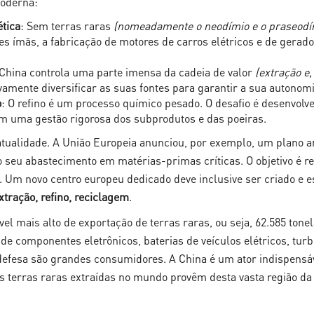
moderna:
tica
: Sem terras raras
(nomeadamente o neodímio e o praseodí
 ímãs, a fabricação de motores de carros elétricos e de gerador
a China controla uma parte imensa da cadeia de valor
(extração e,
amente diversificar as suas fontes para garantir a sua autonomi
o
: O refino é um processo químico pesado. O desafio é desenvolv
m uma gestão rigorosa dos subprodutos e das poeiras.
 atualidade. A União Europeia anunciou, por exemplo, um plano a
r o seu abastecimento em matérias-primas críticas. O objetivo é 
s. Um novo centro europeu dedicado deve inclusive ser criado e
xtração, refino, reciclagem
.
vel mais alto de exportação de terras raras, ou seja, 62.585 ton
e componentes eletrônicos, baterias de veículos elétricos, turbi
e defesa são grandes consumidores. A China é um ator indispens
s terras raras extraídas no mundo provêm desta vasta região da 