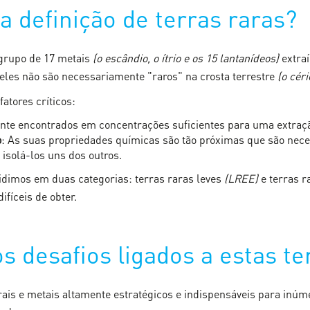
a definição de terras raras?
grupo de 17 metais
(o escândio, o ítrio e os 15 lantanídeos)
extraí
eles não são necessariamente "raros" na crosta terrestre
(o cér
atores críticos:
ente encontrados em concentrações suficientes para uma extraç
o
: As suas propriedades químicas são tão próximas que são ne
a isolá-los uns dos outros.
vidimos em duas categorias: terras raras leves
(LREE)
e terras 
ifíceis de obter.
s desafios ligados a estas te
rais e metais altamente estratégicos e indispensáveis para inúme