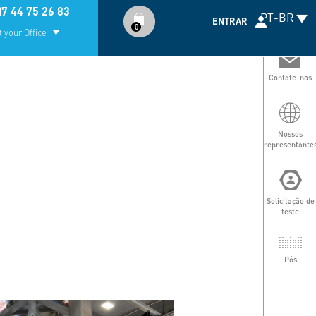
Compte
)7 44 75 26 83
PT-BR
utilisateur
ENTRAR
0
 your Office
Contate-nos
Nossos
representante
Solicitação de
teste
Pós